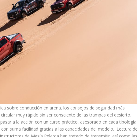
ica sobre conducción en arena, los consejos de seguridad más
ircular muy rápido sin ser consciente de las trampas del desierto.
 pasar a la acción con un curso práctico, asesorado en cada tipología
s con suma facilidad gracias a las capacidades del modelo. Lectura d
s instructores de Masía Pelarda han tratado de transmitir, así como la