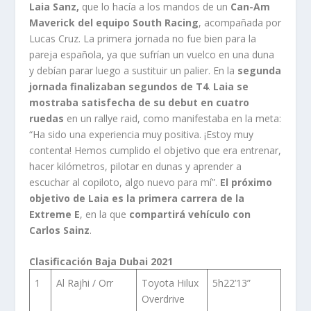
Laia Sanz,
que lo hacía a los mandos de un
Can-Am
Maverick del equipo South Racing
, acompañada por
Lucas Cruz. La primera jornada no fue bien para la
pareja española, ya que sufrían un vuelco en una duna
y debían parar luego a sustituir un palier. En la
segunda
jornada finalizaban segundos de T4
.
Laia se
mostraba satisfecha de su debut en cuatro
ruedas
en un rallye raid, como manifestaba en la meta:
“Ha sido una experiencia muy positiva. ¡Estoy muy
contenta! Hemos cumplido el objetivo que era entrenar,
hacer kilómetros, pilotar en dunas y aprender a
escuchar al copiloto, algo nuevo para mí”.
El próximo
objetivo de Laia es la primera carrera de la
Extreme E
, en la que
compartirá vehículo con
Carlos Sainz
.
Clasificación Baja Dubai 2021
1
Al Rajhi / Orr
Toyota Hilux
5h22’13”
Overdrive