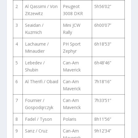
2
Al Qassimi / Von
Peugeot
5h56’02”
Zitzewitz
3008 DKR
3
Seaidan /
Mini JCW
6h00’07”
Kuzmich
Rally
4
Lachaume /
PH Sport
6h18’53”
Minaudier
Zephyr
5
Lebedev /
Can-Am
6h48’46”
Shubin
Maverick
6
Al Therifi / Obaid
Can-Am
7h18’16”
Maverick
7
Fournier /
Can-Am
7h33’51”
Gospodqrczyk
Maverick
8
Fadel / Tyson
Polaris
8h11’56”
9
Sanz / Cruz
Can-Am
9h12’34”
Maverick