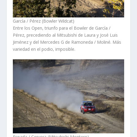
García / Pérez (Bowler Wildcat)
Entre los Open, triunfo para el Bowler de García /
Pérez, precediendo al Mitsubishi de Laura y José Luis
Jiménez y del Mercedes G de Ramoneda / Moliné. Más
variedad en el podio, imposible.
Espada / Cervera (Mitsubishi Montero)