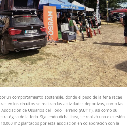
or un comportamiento sostenible, donde el peso de la feria recae
tras en los circuitos se realizan las actividades deportivas, como las
la Asociación de Usuarios del Todo Terreno (
AUTT
), así como su
ratégica de la feria. Siguiendo dicha línea, se realizó una excursión
e:10.000 m2 plantados por esta asociación en colaboración con la